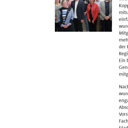
Kopp
mitu
einf
wurd
Mitg
mehr
der 
Regi
Ein 
Geno
mitg
Nach
wurd
enga
Absc
Vors
Fach
Stad