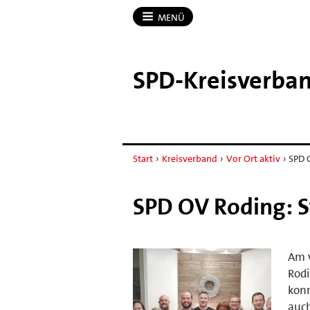
MENÜ
SPD-​Kreisverb
Start
›
Kreisverband
›
Vor Ort aktiv
›
SPD 
SPD OV Roding: S
Am 
Rodi
kon
auch