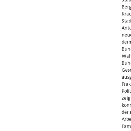
Berg
Krac
Stad
Anto
neue
dem 
Bund
Wahl
Bund
Gesc
ausg
Frak
Poli
zeig
konn
der 
Arb
Fami