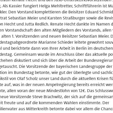
. Als Kassier fungiert Helga Mehltretter, Schriftführerin ist M
kler. Den Vorstand komplettieren die Beisitzer Eduard Schmid
trat Sebastian Meier und Karsten Straßburger sowie die Revi
n Hecht und Jutta Redlich. Renate Hecht dankte im Namen 
n Vorstandschaft den alten Mitgliedern des Vorstands, allen
alten 1. Vorsitzenden und neuen Beisitzer Sebastian Meier. 
estagsabgeordnete Marianne Schieder leitete gewohnt souv
 und berichtete dann von Ihrer Arbeit in Berlin im deutschen
estag. Gemeinsam wurde im Anschluss über das aktuelle pol
hehen diskutiert und sich über die Arbeit der Bundesregieru
etauscht. Die Vorsitzende der bayerischen Landesgruppe der
tion im Bundestag betonte, wie gut der überlegte und sachli
tikstil von Olaf Scholz unser Land durch die aktuellen Krisen f
te auf, was in der neuen Ampelregierung bereits erreicht we
te, allen voran der neue Mindestlohn von 12€. Das Schlussw
neue Vorsitzende Steve Brachwitz, der sich auf die gemeins
eit freute und auf die kommenden Wahlen einstimmte. Der
lienvater aus Mitterkreith betonte dabei vor allem die Chanc