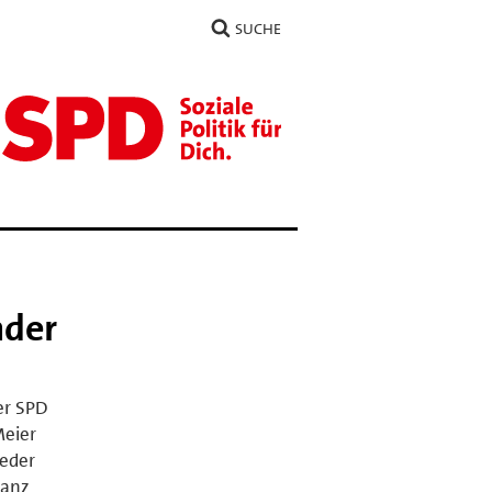
SUCHE
nder
er SPD
Meier
eder
ranz