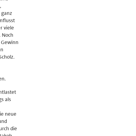
,
t ganz
nflusst
r viele
. Noch
n Gewinn
en
Scholz.
en.
ntlastet
s als
die neue
 und
urch die
 Jakob