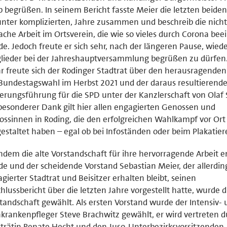
 begrüßen. In seinem Bericht fasste Meier die letzten beiden
nter komplizierten, Jahre zusammen und beschreib die nich
ache Arbeit im Ortsverein, die wie so vieles durch Corona beei
e. Jedoch freute er sich sehr, nach der längeren Pause, wiede
lieder bei der Jahreshauptversammlung begrüßen zu dürfen
 freute sich der Rodinger Stadtrat über den herausragende
Bundestagswahl im Herbst 2021 und der daraus resultierend
erungsführung für die SPD unter der Kanzlerschaft von Olaf 
besonderer Dank gilt hier allen engagierten Genossen und
ssinnen in Roding, die den erfolgreichen Wahlkampf vor Ort
estaltet haben – egal ob bei Infoständen oder beim Plakatier
dem die alte Vorstandschaft für ihre hervorragende Arbeit e
e und der scheidende Vorstand Sebastian Meier, der allerding
gierter Stadtrat und Beisitzer erhalten bleibt, seinen
hlussbericht über die letzten Jahre vorgestellt hatte, wurde 
tandschaft gewählt. Als ersten Vorstand wurde der Intensiv-
krankenpfleger Steve Brachwitz gewählt, er wird vertreten d
trätin Renate Hecht und den Juso-Unterbezirksvorsitzenden