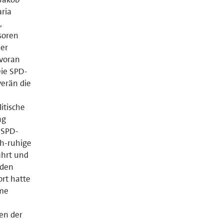
aria
,
soren
der
 voran
Die SPD-
erän die
itische
ng
 SPD-
ch-ruhige
ührt und
rden
ort hatte
ame
en der